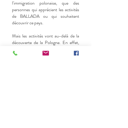
l’immigration polonaise, que des
personnes qui apprécient les activités
de BALLADA ou qui souhaitent
découvrir ce pays.
Mais les activités vont au-delà de la
découverte de la Pologne. En effet,
l’association BALLADA propose
également des
courts séjours
avec
visites à l’appui dans d’autres villes
européennes (Londres, Paris, Vilnius,
Prague..).
Des cours de Polonais sont dispensés
par
Iwona
professeur diplômée.
N’hésitez pas à rejoindre cette
association qui a toute sa place dans le
paysage associatif de la ville de
Fleurbaix et peut-être pourrez-vous