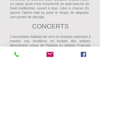
ce repas assis s'est transformé en petit marché de
Noël traditionnel, ouvert à tous. Libre à chacun d'y
passer l'après-midi ou juste le temps de déguster
une portion de pierogis.
CONCERTS
L'association Ballada fait vivre la musique polonaise à
travers ses frontières en invitant des artistes
directement venus de Pologne ou artistes Français
ayant des origines polonaises.
SÉJOURS DÉTENTE EN
POLOGNE
Chaque année, Ballada organise un séjour "ski-
détente" dans une station thermale du sud de
la Pologne.
Les activités sur place sont libres. En voici quelques
propositions : piscine géo-thermale, spa, ski, visites
culturelles, balades en montagne, en raquettes et en
traîneau (si le temps le permet), visite de Cracovie,
etc.
COURS DE POLONAIS
L’association Ballada organise tout au long de l’année
des cours de polonais, pour débutants, semi-