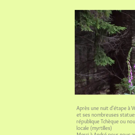
Après une nuit d’étape à W
et ses nombreuses statues
république Tchèque ou nous
locale (myrtilles)
Merci à André pour nous av