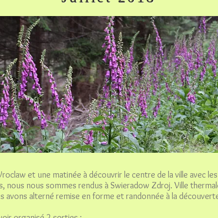
roclaw et une matinée à découvrir le centre de la ville avec l
, nous nous sommes rendus à Swieradow Zdroj. Ville thermale 
 avons alterné remise en forme et randonnée à la découverte d
oir organisé 2 sorties :