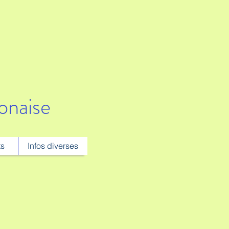
onaise
ts
Infos diverses