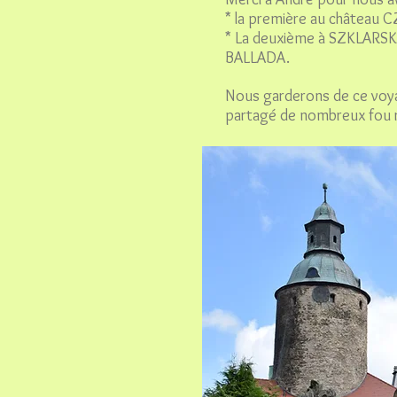
* la première au château 
* La deuxième à SZKLARSKA
BALLADA.
Nous garderons de ce voya
partagé de nombreux fou 