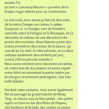
années 50.
Le nom « czerwony klasztor » provient de la
brique rouge utilisée pour sa construction.
Le mercredi, nous avons pu faire la descente
de la rivière Dunajec en radeau (« spływ
Dunajcem »). Le Dunajec sert de frontière
naturelle entre la Pologne et la Slovaquie, et sa
descente en radeau est une attraction très
prisée des touristes. Nous faisions partie des
toutes premières descentes de la saison, qui
ouvrait au 1er avril. A cette période, un ou deux
radeaux seulement descendent par jour,
contre 200 en période estivale !!
Nous avons terminé notre descente en radeau
en contre-bas de Szczawnica et avons rejoint
notre hôtel en remontant la petite rivière par
les berges récemment aménagées. Une très
belle balade !
Pendant cette semaine, nous avons également
fait un passage au grand marché de Nowy
Targ, où chacun a pu se faire plaisir : des petits
sujets en bois en vue des fêtes de Pâques,
des bonbons et krówki, des vestes en peaux