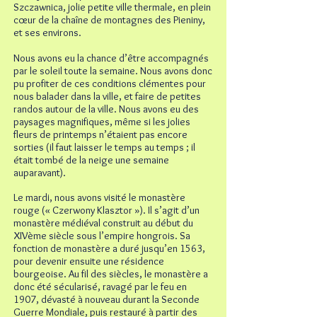
Szczawnica, jolie petite ville thermale, en plein
cœur de la chaîne de montagnes des Pieniny,
et ses environs.
Nous avons eu la chance d’être accompagnés
par le soleil toute la semaine. Nous avons donc
pu profiter de ces conditions clémentes pour
nous balader dans la ville, et faire de petites
randos autour de la ville. Nous avons eu des
paysages magnifiques, même si les jolies
fleurs de printemps n’étaient pas encore
sorties (il faut laisser le temps au temps ; il
était tombé de la neige une semaine
auparavant).
Le mardi, nous avons visité le monastère
rouge (« Czerwony Klasztor »). Il s’agit d’un
monastère médiéval construit au début du
XIVème siècle sous l’empire hongrois. Sa
fonction de monastère a duré jusqu’en 1563,
pour devenir ensuite une résidence
bourgeoise. Au fil des siècles, le monastère a
donc été sécularisé, ravagé par le feu en
1907, dévasté à nouveau durant la Seconde
Guerre Mondiale, puis restauré à partir des